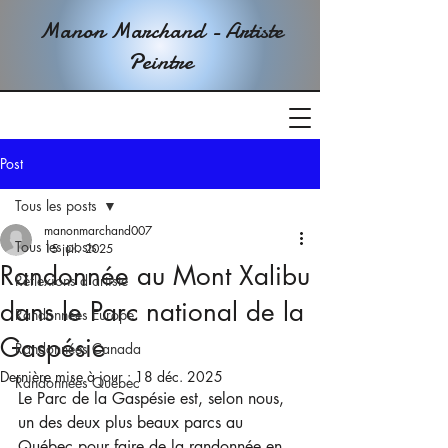
Manon Marchand - Artiste
Peintre
Post
Tous les posts
manonmarchand007
Tous les posts
15 juil. 2025
Randonnée au Mont Xalibu
Réflexions d'artiste
dans le Parc national de la
Randonnées Europe
Gaspésie
Randonnées Canada
Dernière mise à jour :
18 déc. 2025
Randonnées Québec
Le Parc de la Gaspésie est, selon nous, 
un des deux plus beaux parcs au 
Québec pour faire de la randonnée en 