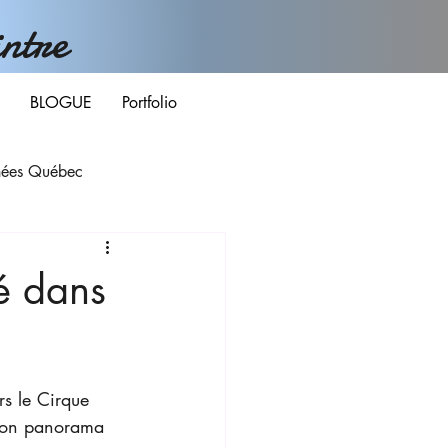
ntre
BLOGUE
Portfolio
ées Québec
é dans
rs le Cirque 
 son panorama 