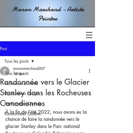
Manon Marchand - Artiste
Peintre
Post
Tous les posts
manonmarchand007
Tous les posts
15 févr.
Randonnée vers le Glacier
Réflexions d'artiste
Stanley dans les Rocheuses
Randonnées Europe
Canadiennes
Randonnées Canada
À la fin de l’été 2022, nous avons eu la 
Randonnées Québec
chance de faire la randonnée vers le 
glacier Stanley dans le Parc national 