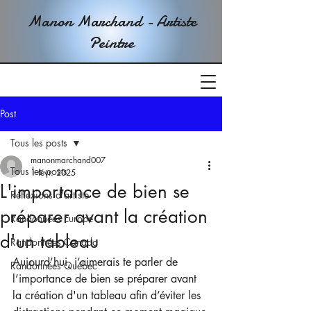
Manon Marchand - Artiste
Peintre
Post
Tous les posts
manonmarchand007
Tous les posts
1 févr. 2025
L'importance de bien se
Réflexions d'artiste
préparer avant la création
Randonnées Europe
d'un tableau
Randonnées Canada
Aujourd’hui, j’aimerais te parler de 
Randonnées Québec
l’importance de bien se préparer avant 
la création d'un tableau afin d’éviter les 